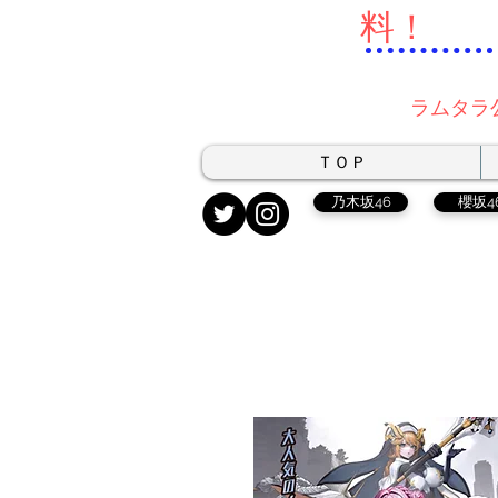
料！
ラムタラ
ＴＯＰ
乃木坂46
櫻坂4