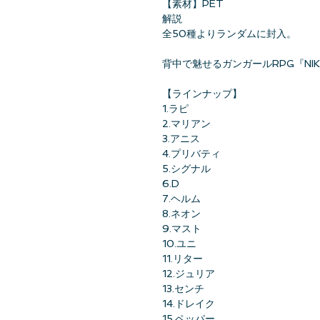
【素材】PET
解説
全50種よりランダムに封入。
背中で魅せるガンガールRPG『NI
【ラインナップ】
1.ラピ
2.マリアン
3.アニス
4.プリバティ
5.シグナル
6.D
7.ヘルム
8.ネオン
9.マスト
10.ユニ
11.リター
12.ジュリア
13.センチ
14.ドレイク
15.ペッパー