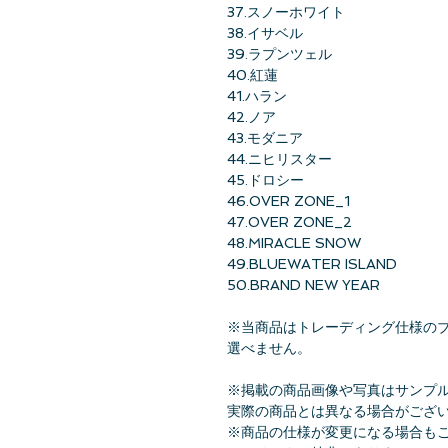
37.スノーホワイト
38.イサベル
39.ラプンツェル
40.紅蓮
41.ハラン
42.ノア
43.モダニア
44.ニヒリスター
45.ドロシー
46.OVER ZONE_1
47.OVER ZONE_2
48.MIRACLE SNOW
49.BLUEWATER ISLAND
50.BRAND NEW YEAR
※当商品はトレーディング仕様の
選べません。
※掲載の商品画像や写真はサンプ
実際の商品とは異なる場合がござ
※商品の仕様が変更になる場合も