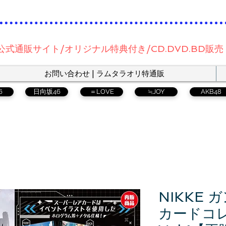
公式通販サイト/オリジナル特典付き/CD.DVD.BD販売
お問い合わせ | ラムタラオリ特通販
6
日向坂46
＝LOVE
≒JOY
AKB48
NIKKE
カードコ