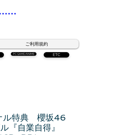
ご利用規約
PC GAME/ANIME
ETC
ナル特典 櫻坂46
グル『自業自得』