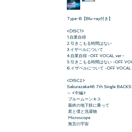
Type-B【Blu-ray付き】
<DISC1>
1.自業自得
2.引きこもる時間はない
3.イザベルについて
4.自業自得 -OFF VOCAL ver.-
5.引きこもる時間はない -OFF VOCA
6.イザベルについて -OFF VOCAL v
<DISC2>
Sakurazaka46 7th Single BACKS 
～ <中編>
ブルームーンキス
最終の地下鉄に乗って
君と僕と洗濯物
Microscope
無言の宇宙