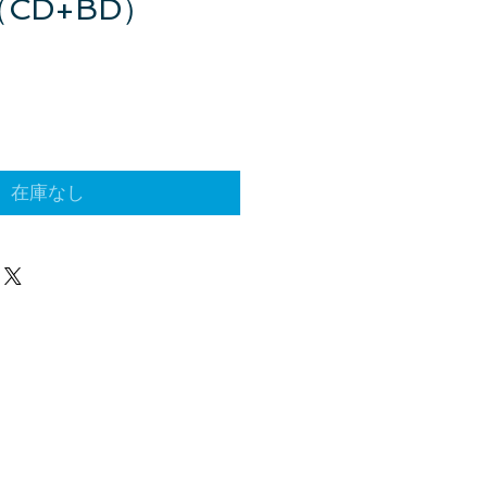
（CD+BD）
在庫なし