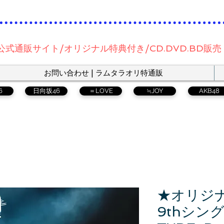
公式通販サイト/オリジナル特典付き/CD.DVD.BD販売
お問い合わせ | ラムタラオリ特通販
6
日向坂46
＝LOVE
≒JOY
AKB48
★オリジ
9thシン