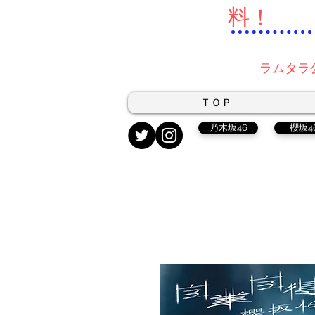
料！
ラムタラ
ＴＯＰ
乃木坂46
櫻坂4