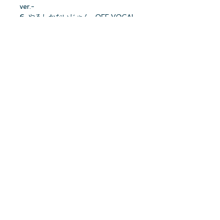
ver.-
6. やるしかないじゃん -OFF VOCAL
ver.-
★オリジナル特典：ポストカード
(TYPE-B)