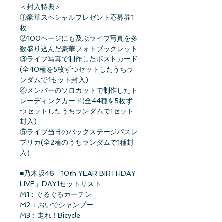
＜封入特典＞
①豪華スペシャルプレゼント応募券1
枚
②100ページにも及ぶライブ写真を多
数盛り込んだ豪華フォトブックレット
③ライブ写真で制作したポストカード
(全40種を5枚ずつセットしたうちラ
ンダムで1セット封入)
④メンバーのソロカットで制作したト
レーディングカード(全44種を5枚ず
つセットしたうちランダムで1セット
封入)
⑤ライブ当日のバックステージパスレ
プリカ(全2種のうちランダムで1種封
入)
■乃木坂46「10th YEAR BIRTHDAY
LIVE」DAY1セットリスト
M1：ぐるぐるカーテン
M2：おいでシャンプー
M3：走れ！Bicycle