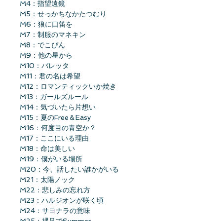
M4：指望遠鏡
M5：せっかちなかたつむり
M6：狼に口笛を
M7：制服のマネキン
M8：でこぴん
M9：他の星から
M10：バレッタ
M11：君の名は希望
M12：ロマンティックいか焼き
M13：ガールズルール
M14：気づいたら片想い
M15：夏のFree＆Easy
M16：何度目の青空か？
M17：ここにいる理由
M18：命は美しい
M19：僕がいる場所
M20：今、話したい誰かがいる
M21：太陽ノック
M22：悲しみの忘れ方
M23：ハルジオンが咲く頃
M24：サヨナラの意味
M25：裸足でSummer