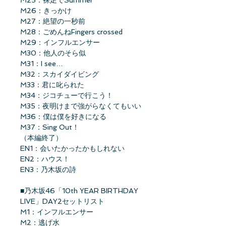
M26：きっかけ
M27：絶望の一秒前
M28：ごめんねFingers crossed
M29：インフルエンサー
M30：他人のそら似
M31：I see…
M32：スカイダイビング
M33：君に叱られた
M34：ジコチューで行こう！
M35：夜明けまで強がらなくてもいい
M36：僕は僕を好きになる
M37：Sing Out！
（本編終了）
EN1：会いたかったかもしれない
EN2：ハウス！
EN3：乃木坂の詩
■乃木坂46「10th YEAR BIRTHDAY
LIVE」DAY2セットリスト
M1：インフルエンサー
M2：逃げ水