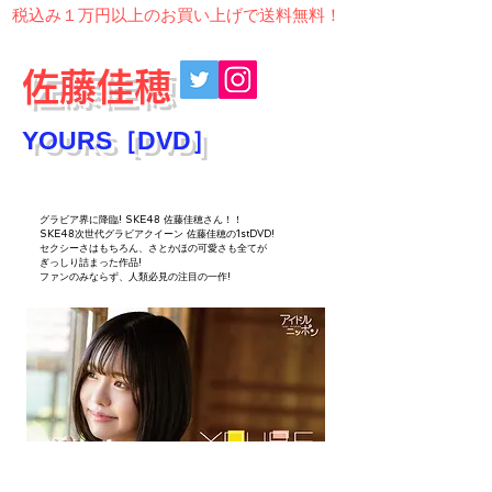
​税込み１万円以上のお買い上げで送料無料！
佐藤佳穂
YOURS［DVD］
グラビア界に降臨! SKE48 佐藤佳穂さん！！
SKE48次世代グラビアクイーン 佐藤佳穂の1stDVD!
セクシーさはもちろん、さとかほの可愛さも全てが
ぎっしり詰まった作品!
ファンのみならず、人類必見の注目の一作!