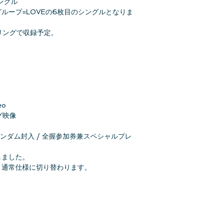
ングル
ループ=LOVEの6枚目のシングルとなりま
リングで収録予定。
eo
グ映像
ランダム封入 / 全握参加券兼スペシャルプレ
しました。
、通常仕様に切り替わります。