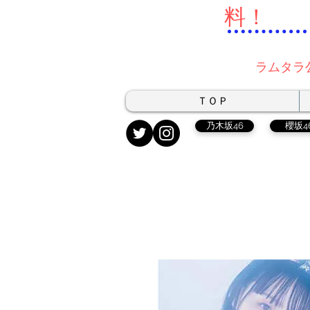
料！
ラムタラ
ＴＯＰ
乃木坂46
櫻坂4