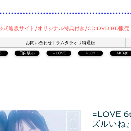
公式通販サイト/オリジナル特典付き/CD.DVD.BD販売
お問い合わせ | ラムタラオリ特通販
6
日向坂46
＝LOVE
≒JOY
AKB48
=LOVE 
ズルいね』