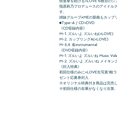
快進撃を続ける=LOVE 6枚目のシ
指原莉乃プロデュースのアイドルグ
す。
姉妹グループ≠MEの新曲もカップ
■Type-A / CD+DVD
《CD収録内容》
M-1. ズルいよ ズルいね(=LOVE)
M-2. カップリングA(=LOVE)
M-3,4. 各instrumental
《DVD収録内容》
M-1. ズルいよ ズルいね Music Vid
M-2. ズルいよ ズルいね メイキン
《封入特典》
初回仕様のみに=LOVE生写真1枚
ゼント応募券封入
※オリジナル特典付き商品は完売
※初回仕様の在庫がなくなり次第