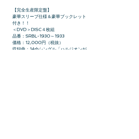
【完全生産限定盤】
豪華スリーブ仕様＆豪華ブックレット
付き！！
＜DVD＞DISC４枚組
品番：SRBL-1930～1933
価格：12,000円（税抜）
収録曲：14thシングル「ハルジオンが
咲く頃」～25thシングル「しあわせ
の保護色」までに
収録された全Music Videoを収録予定
☆Blu-ray＆DVD共通 特典映像
・Making of Music Video～表題曲編
～
・Making of Music Video～カップリ
ング曲編～
☆Blu-ray＆DVD共通 封入特典
① 表題曲MV画像生写真1枚（全24種
のうち1種ランダム封入）