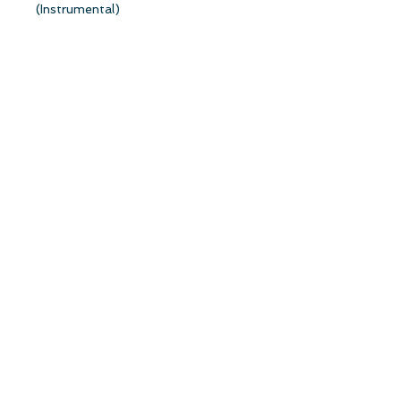
(Instrumental)
【通常盤 封入特典】
「オリジナルトレカ」1種をランダム
封入（『まさかのConfession』選抜
メンバー16名×2種より1枚）
【先着購入特典】
「スマホ裏フレークシール」（全メン
バーよりランダムで1種)