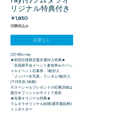
リジナル特典付き
価格
￥1,850
消費税込み
在庫なし
CD+Blu-ray
★初回仕様限定盤共通封入特典★
「全国握手会イベント参加券orスペシ
ャルイベント応募券」1枚封入
「メンバー生写真」ランダム1枚封入
(TYPE別 36種)
※スペシャルプレゼントの応募詳細は
後日オフィシャルサイトで発表
★先着オリジナル特典★
ラムタラオリジナル絵柄(通常盤絵柄)
ミニポスター