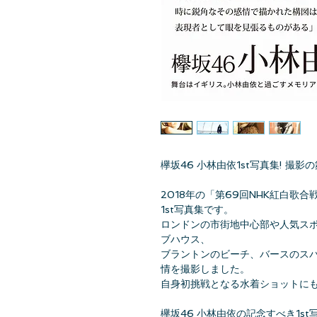
欅坂46 小林由依1st写真集! 撮影
2018年の「第69回NHK紅白歌
1st写真集です。
ロンドンの市街地中心部や人気ス
ブハウス、
ブラントンのビーチ、バースのス
情を撮影しました。
自身初挑戦となる水着ショットに
欅坂46 小林由依の記念すべき1s