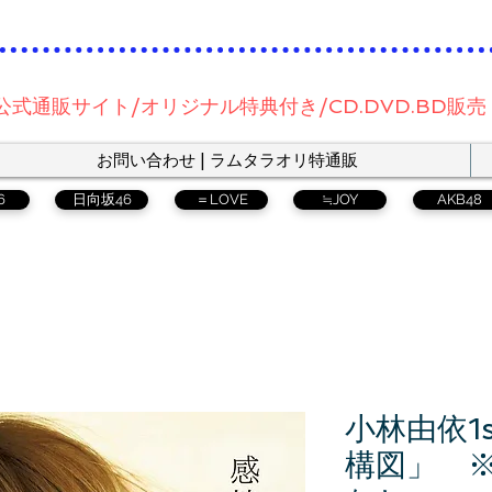
公式通販サイト/オリジナル特典付き/CD.DVD.BD販売
お問い合わせ | ラムタラオリ特通販
6
日向坂46
＝LOVE
≒JOY
AKB48
小林由依1
構図」 