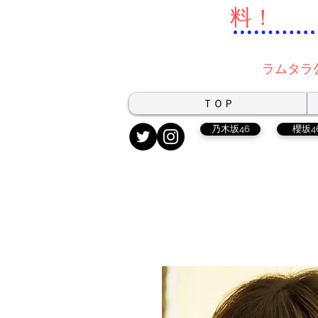
料！
ラムタラ
ＴＯＰ
乃木坂46
櫻坂4