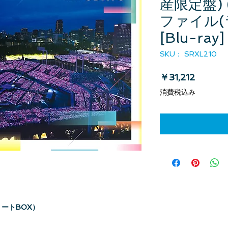
産限定盤)
ファイル(
[Blu-ray]
SKU： SRXL210
価格
￥31,212
消費税込み
ートBOX）