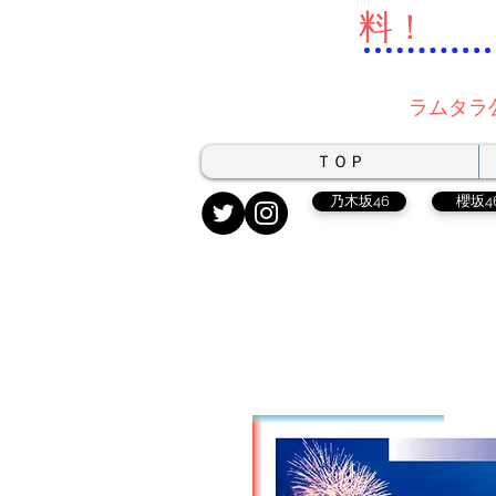
料！
ラムタラ
ＴＯＰ
乃木坂46
櫻坂4