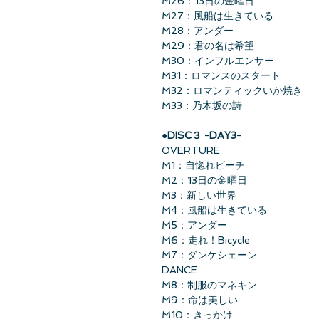
M26：13日の金曜日
M27：風船は生きている
M28：アンダー
M29：君の名は希望
M30：インフルエンサー
M31：ロマンスのスタート
M32：ロマンティックいか焼き
M33：乃木坂の詩
●DISC３ -DAY3-
OVERTURE
M1：自惚れビーチ
M2：13日の金曜日
M3：新しい世界
M4：風船は生きている
M5：アンダー
M6：走れ！Bicycle
M7：ダンケシェーン
DANCE
M8：制服のマネキン
M9：命は美しい
M10：きっかけ