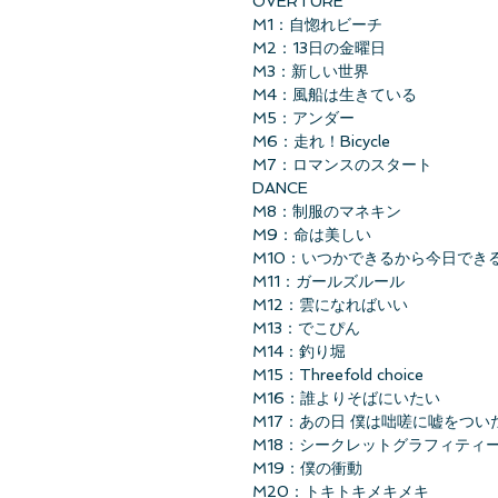
OVERTURE
M1：自惚れビーチ
M2：13日の金曜日
M3：新しい世界
M4：風船は生きている
M5：アンダー
M6：走れ！Bicycle
M7：ロマンスのスタート
DANCE
M8：制服のマネキン
M9：命は美しい
M10：いつかできるから今日でき
M11：ガールズルール
M12：雲になればいい
M13：でこぴん
M14：釣り堀
M15：Threefold choice
M16：誰よりそばにいたい
M17：あの日 僕は咄嗟に嘘をつい
M18：シークレットグラフィティ
M19：僕の衝動
M20：トキトキメキメキ