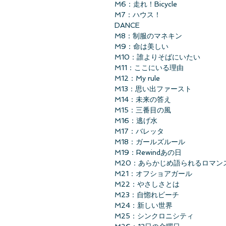
M6：走れ！Bicycle
M7：ハウス！
DANCE
M8：制服のマネキン
M9：命は美しい
M10：誰よりそばにいたい
M11：ここにいる理由
M12：My rule
M13：思い出ファースト
M14：未来の答え
M15：三番目の風
M16：逃げ水
M17：バレッタ
M18：ガールズルール
M19：Rewindあの日
M20：あらかじめ語られるロマン
M21：オフショアガール
M22：やさしさとは
M23：自惚れビーチ
M24：新しい世界
M25：シンクロニシティ