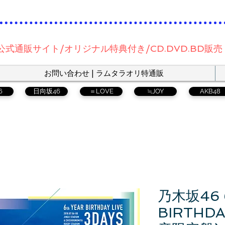
公式通販サイト/オリジナル特典付き/CD.DVD.BD販売
お問い合わせ | ラムタラオリ特通販
6
日向坂46
＝LOVE
≒JOY
AKB48
乃木坂46 6
BIRTHDA