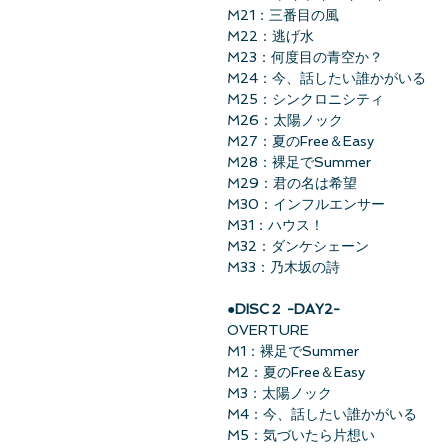
M21：三番目の風
M22：逃げ水
M23：何度目の青空か？
M24：今、話したい誰かがいる
M25：シンクロニシティ
M26：太陽ノック
M27：夏のFree＆Easy
M28：裸足でSummer
M29：君の名は希望
M30：インフルエンサー
M31：ハウス！
M32：ダンケシェーン
M33：乃木坂の詩
●DISC２ -DAY2-
OVERTURE
M1：裸足でSummer
M2：夏のFree＆Easy
M3：太陽ノック
M4：今、話したい誰かがいる
M5：気づいたら片想い