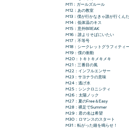
M11：ガールズルール
M12：あの教室
M13：僕が行かなきゃ誰が行くん
M14：低体温のキス
M15：意外BREAK
M16：誰よりそばにいたい
M17：不等号
M18：シークレットグラフィティ
M19：僕の衝動
M20：トキトキメキメキ
M21：三番目の風
M22：インフルエンサー
M23：サヨナラの意味
M24：逃げ水
M25：シンクロニシティ
M26：太陽ノック
M27：夏のFree＆Easy
M28：裸足でSummer
M29：君の名は希望
M30：ロマンスのスタート
M31：転がった鐘を鳴らせ！