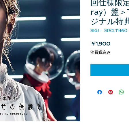
回仕様限定
ray）盤＞
ジナル特
SKU： SRCL11460
価格
￥1,900
消費税込み