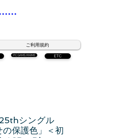
ご利用規約
PC GAME/ANIME
ETC
25thシングル
せの保護色」＜初