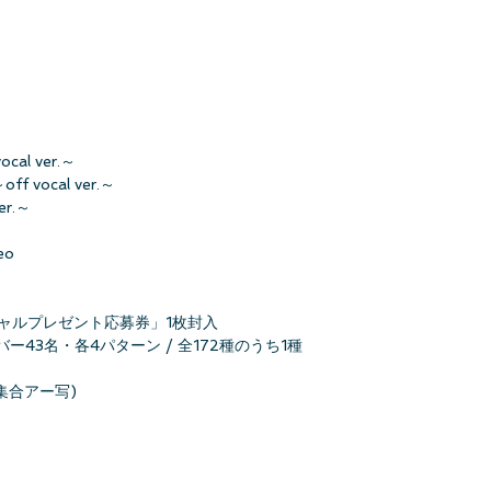
l ver.～
f vocal ver.～
r.～
eo
シャルプレゼント応募券」1枚封入
43名・各4パターン / 全172種のうち1種
集合アー写)