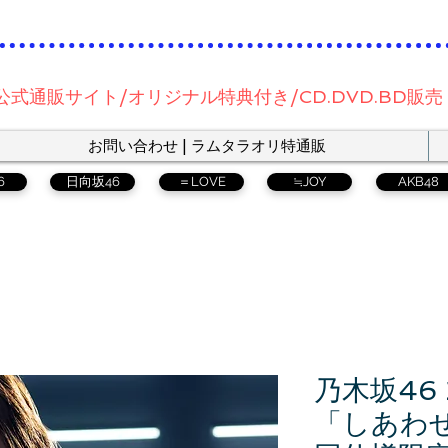
公式通販サイト/オリジナル特典付き/CD.DVD.BD販売
お問い合わせ | ラムタラオリ特通販
6
日向坂46
＝LOVE
≒JOY
AKB48
乃木坂46 
「しあわ