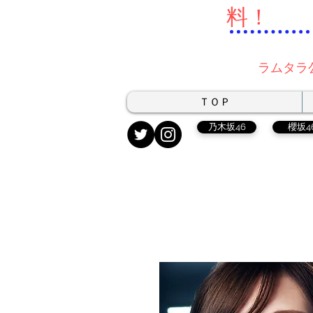
料！
ラムタラ
ＴＯＰ
乃木坂46
櫻坂4