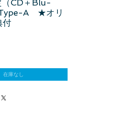
（CD＋Blu-
Type-A ★オリ
典付
在庫なし