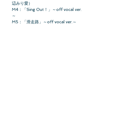
辺みり愛）
M4：「Sing Out！」～off vocal ver.
～
M5：「滑走路」～off vocal ver.～
M6：「Am I Loving」～off vocal
ver.～
★特典映像
「Sing Out！」Music Video
「滑走路」Music Video
「4期生個人PV」（賀喜遥香・金川紗
耶・北川悠理・田村真佑・筒井あや
め・早川聖来）
品番：SRCL-11188～9価格：1,713円
（税抜）
☆初回仕様限定（CD＋Blu-ray）盤
☆共通封入特典
①「全国イベント参加券orスペシャル
プレゼント応募券」1枚封入
②乃木坂46メンバー生写真1枚封入
（43名×4タイプ：全172種のうち1枚
ランダム封入）