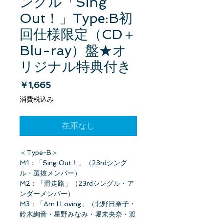
ングル「Sing
Out！」Type:B初
回仕様限定（CD＋
Blu-ray）盤★オ
リジナル特典付き
価格
￥1,665
消費税込み
在庫なし
＜Type-B＞
M1：「Sing Out！」（23rdシング
ル・選抜メンバー）
M2：「滑走路」（23rdシングル・ア
ンダーメンバー）
M3：「Am I Loving」（北野日奈子・
鈴木絢音・星野みなみ・堀未央奈・渡