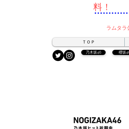
料！
ラムタラ
ＴＯＰ
乃木坂46
櫻坂4