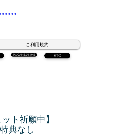
ご利用規約
PC GAME/ANIME
ETC
ヒット祈願中】
y 特典なし