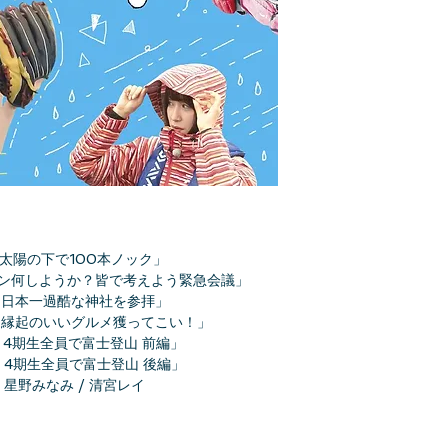
 太陽の下で100本ノック」
ペーン何しようか？皆で考えよう緊急会議」
願 日本一過酷な神社を参拝」
願 縁起のいいグルメ獲ってこい！」
 4期生全員で富士登山 前編」
願 4期生全員で富士登山 後編」
星野みなみ / 清宮レイ