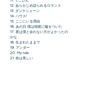
11. でこぴん
12. あらかじめ語られるロマンス
13. ダンケシェーン
14. ハウス!
15. ここにいる理由
16. あの日 僕は咄嗟に嘘をついた
17. 君は僕と会わない方がよかったの
かな
18. 生まれたままで
19. アンダー
20. My rule
21. 命は美しい
22. 逃げ水
23. インフルエンサー
24. 君の名は希望
25. 何度目の青空か?
26. いつかできるから今日できる
27. おいでシャンプー
28. ロマンスのスタート
29. ガールズルール
30. 設定温度
31. 乃木坂の詩