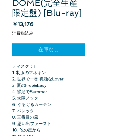
DOME(完全生産
限定盤) [Blu-ray]
価格
￥13,176
消費税込み
在庫なし
ディスク：1
1. 制服のマネキン
2. 世界で一番 孤独なLover
3. 夏のFree&Easy
4. 裸足でSummer
5. 太陽ノック
6. ぐるぐるカーテン
7. バレッタ
8. 三番目の風
9. 思い出ファースト
10. 他の星から