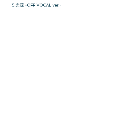
5.光源 -OFF VOCAL ver.-
6.ドライフルーツ -OFF VOCAL ver.-
<DISC2>
櫻坂46 四期生個人PV
浅井 恋乃未
稲熊 ひな
勝又 春
佐藤 愛桜
〈初回仕様限定盤・封入特典〉
・応募特典シリアルナンバー封入
・メンバー生写真（各TYPE別より1
枚ランダム封入）
★オリジナル特典：ポストカード(通
常盤)