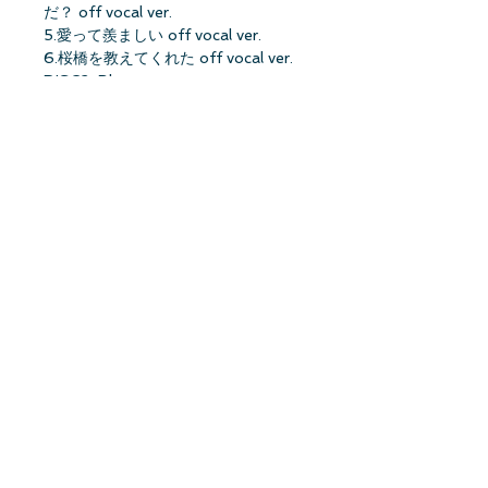
だ？ off vocal ver.
5.愛って羨ましい off vocal ver.
6.桜橋を教えてくれた off vocal ver.
DISC2-Blu-ray-
乃木坂46 新参者2025
1.君の名は希望
2.制服のマネキン
3.走れ！Bicycle
4.おいでシャンプー
5.ぐるぐるカーテン
5期生が語る「新参者」
・五百城茉央
・池田瑛紗
・一ノ瀬美空
★初回仕様限定盤・封入特典
応募特典シリアルナンバー封入
メンバー生写真1枚封入（各TYPE別
35種より1枚ランダム封入）
★オリジナル特典：ポストカード(通