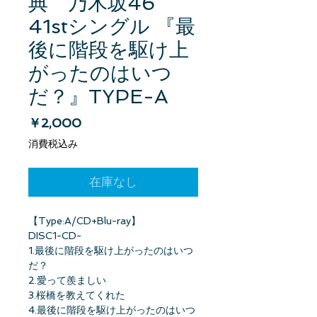
典 乃木坂46
41stシングル 『最
後に階段を駆け上
がったのはいつ
だ？』TYPE-A
価格
￥2,000
消費税込み
在庫なし
【Type:A/CD+Blu-ray】
DISC1-CD-
1.最後に階段を駆け上がったのはいつ
だ？
2.愛って羨ましい
3.桜橋を教えてくれた
4.最後に階段を駆け上がったのはいつ