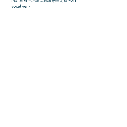
M5. 相対性理論に異議を唱える -off
vocal ver.-
M6. 世界一のダイヤモンド -off vocal
ver.-
DISC2
乃木坂46 Live In Hong Kong
シンクロニシティ
気づいたら片想い
何度目の青空か？
おひとりさま天国
ドキュメント「香港到着編」
★初回仕様限定盤・封入特典★
応募特典シリアルナンバー封入
メンバー生写真1枚封入
★オリジナル特典：ポストカード
(Type:A)