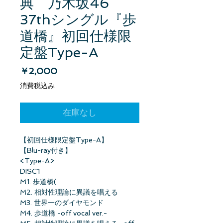
典 乃木坂46
37thシングル『歩
道橋』初回仕様限
定盤Type-A
価格
￥2,000
消費税込み
在庫なし
【初回仕様限定盤Type-A】
【Blu-ray付き】
<Type-A>
DISC1
M1. 歩道橋(
M2. 相対性理論に異議を唱える
M3. 世界一のダイヤモンド
M4. 歩道橋 -off vocal ver.-