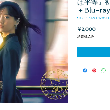
は平等』
＋Blu-r
SKU： SRCL12850
価格
￥2,000
消費税込み