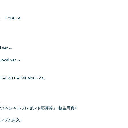
 TYPE-A
ver.～
al ver.～
THEATER MILANO-Za」
方
rスペシャルプレゼント応募券」1枚生写真1
ランダム封入）