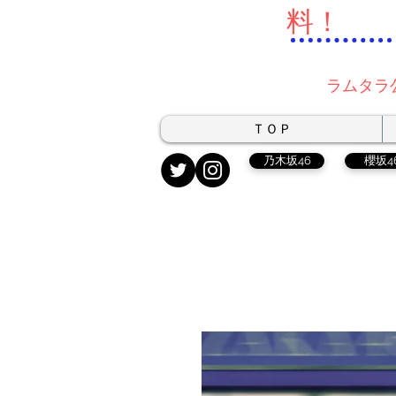
料！
ラムタラ
ＴＯＰ
乃木坂46
櫻坂4