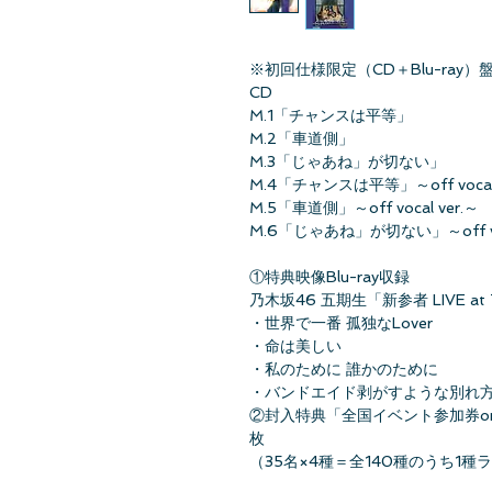
※初回仕様限定（CD＋Blu-ray）盤
CD
M.1「チャンスは平等」
M.2「車道側」
M.3「じゃあね」が切ない」
M.4「チャンスは平等」～off vocal 
M.5「車道側」～off vocal ver.～
M.6「じゃあね」が切ない」～off voc
①特典映像Blu-ray収録
乃木坂46 五期生「新参者 LIVE at 
・世界で一番 孤独なLover
・命は美しい
・私のために 誰かのために
・バンドエイド剥がすような別れ
②封入特典「全国イベント参加券o
枚
（35名×4種＝全140種のうち1種