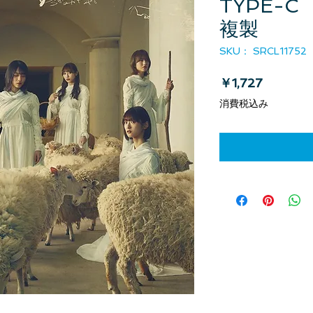
TYPE-C 
複製
SKU： SRCL11752
価格
￥1,727
消費税込み