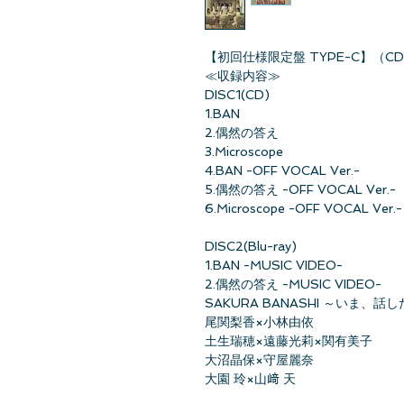
【初回仕様限定盤 TYPE-C】（CD+B
≪収録内容≫
DISC1(CD)
1.BAN
2.偶然の答え
3.Microscope
4.BAN -OFF VOCAL Ver.-
5.偶然の答え -OFF VOCAL Ver.-
6.Microscope -OFF VOCAL Ver.-
DISC2(Blu-ray)
1.BAN -MUSIC VIDEO-
2.偶然の答え -MUSIC VIDEO-
SAKURA BANASHI ～いま、話
尾関梨香×小林由依
土生瑞穂×遠藤光莉×関有美子
大沼晶保×守屋麗奈
大園 玲×山﨑 天