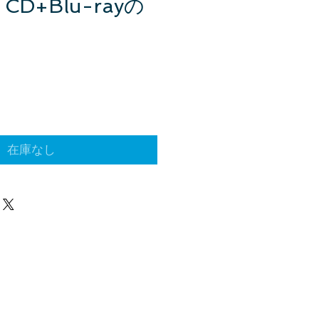
CD+Blu-rayの
在庫なし