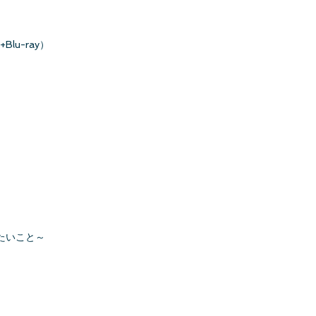
lu-ray）
したいこと～