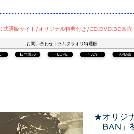
公式通販サイト/オリジナル特典付き/CD.DVD.BD販売
お問い合わせ | ラムタラオリ特通販
6
日向坂46
＝LOVE
≒JOY
AKB48
★オリジ
「BAN」