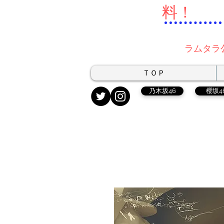
料！
ラムタラ
ＴＯＰ
乃木坂46
櫻坂4