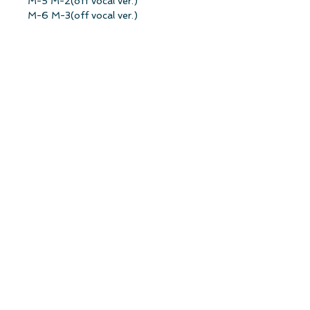
M-5 M-2(off vocal ver.)
M-6 M-3(off vocal ver.)
DVD
M-1「根も葉もRumor」 Music Video
M-2「根も葉もRumor」 Dance Ver
.M-3「君がいなくなる12月」 Music
Video
【封入特典】応募抽選シリアルナンバ
ー【※CD帯裏にシリアルナンバー記
載】
【オリジナル特典】
武藤十夢さん生写真