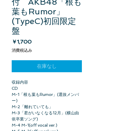
付 AKB48「根も
葉もRumor」
(TypeC)初回限定
盤
価格
￥1,700
消費税込み
在庫なし
収録内容
CD
M-1「根も葉もRumor」(選抜メンバ
ー)
M-2「離れていても」
M-3「君がいなくなる12月」(横山由
依卒業ソング)
M-4 M-1(off vocal ver.)