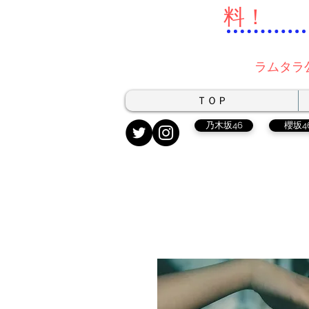
料！
ラムタラ
ＴＯＰ
乃木坂46
櫻坂4