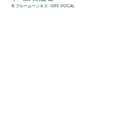
6.ブルームーンキス -OFF VOCAL
ver.-
★オリジナル特典：ポストカード
(TYPE-C)