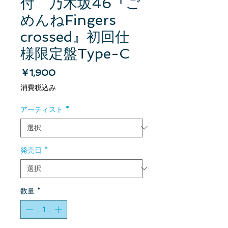
付 乃木坂46『ご
めんねFingers
crossed』初回仕
様限定盤Type-C
価格
￥1,900
消費税込み
アーティスト
*
発売日
*
数量
*