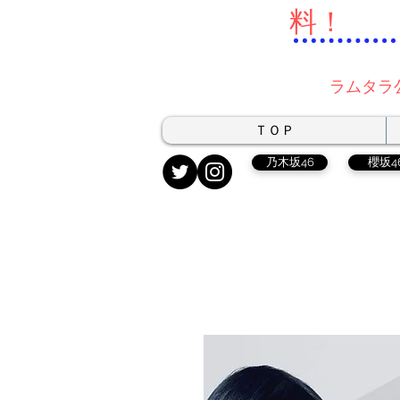
料！
ラムタラ
ＴＯＰ
乃木坂46
櫻坂4