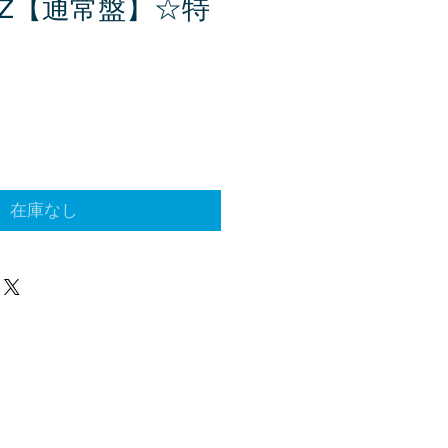
R Z【通常盤】☆特
在庫なし