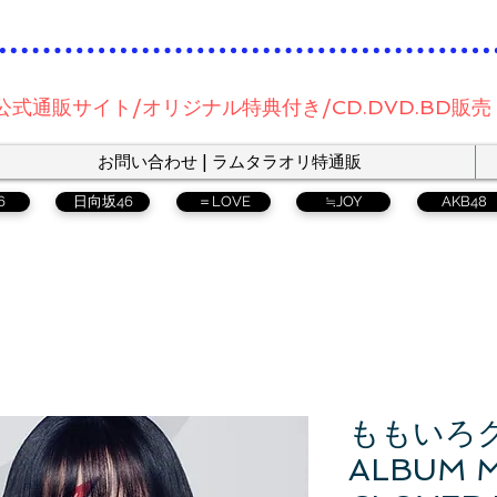
公式通販サイト/オリジナル特典付き/CD.DVD.BD販売
お問い合わせ | ラムタラオリ特通販
6
日向坂46
＝LOVE
≒JOY
AKB48
ももいろク
ALBUM 